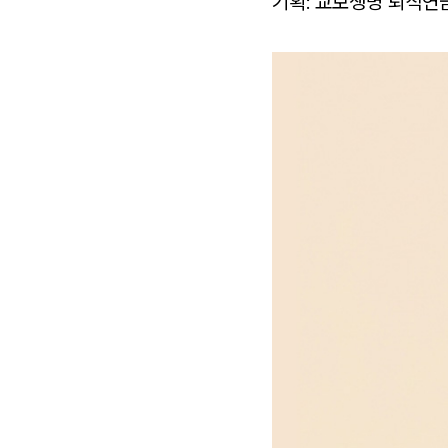
기획: 교보생명 퇴직연