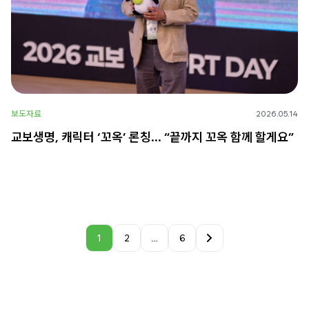
보도자료
2026.05.14
교보생명, 캐릭터 ‘꼬옥’ 론칭… “끝까지 꼬옥 함께 할게요”
1
2
…
6