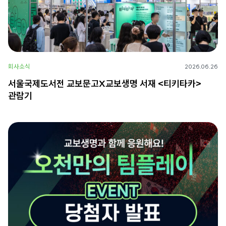
회사소식
2026.06.26
서울국제도서전 교보문고X교보생명 서재 <티키타카>
관람기