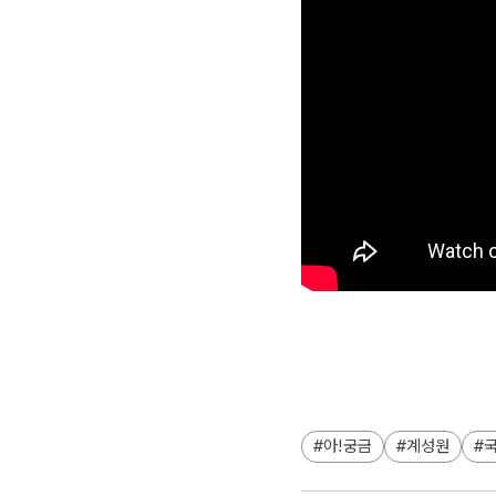
아!궁금
계성원