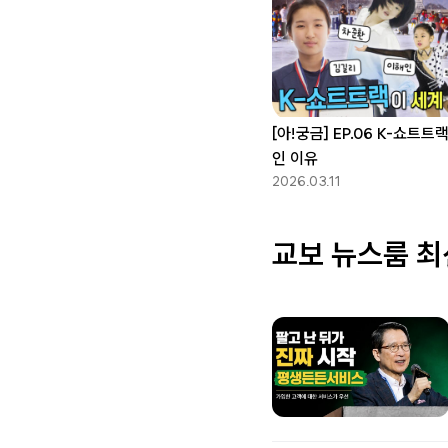
[아!궁금] EP.06 K-쇼트
인 이유
2026.03.11
교보 뉴스룸 최