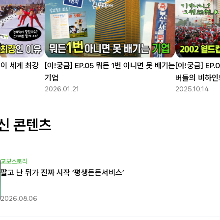
트랙이 세계 최강
[아!궁금] EP.05 뭐든 1번 아니면 못 배기는
[아!궁금] EP
기업
버들의 비하인
2026.01.21
2025.10.14
신 콘텐츠
교보스토리
팔고 난 뒤가 진짜 시작 ‘평생든든서비스’
2026.08.06