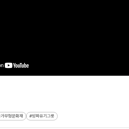
국가무형문화재
방짜유기그릇