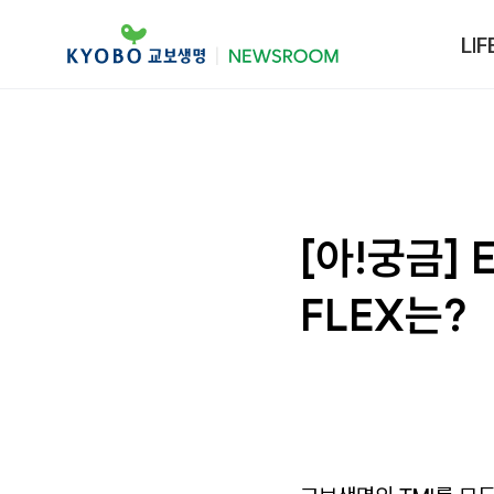
LIF
[아!궁금]
FLEX는?