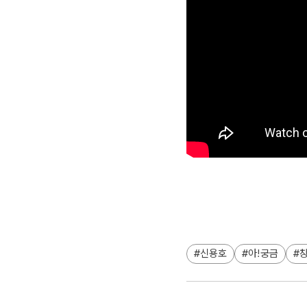
신용호
아!궁금