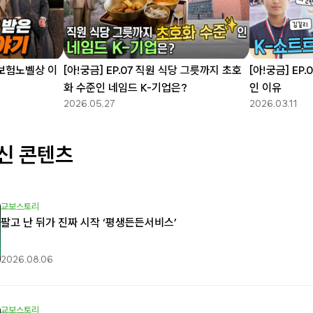
 보험노벨상 이
[아!궁금] EP.07 직원 식당 그릇까지 초호
[아!궁금] EP
화 수준인 네임드 K-기업은?
인 이유
2026.05.27
2026.03.11
신 콘텐츠
교보스토리
팔고 난 뒤가 진짜 시작 ‘평생든든서비스’
2026.08.06
교보스토리