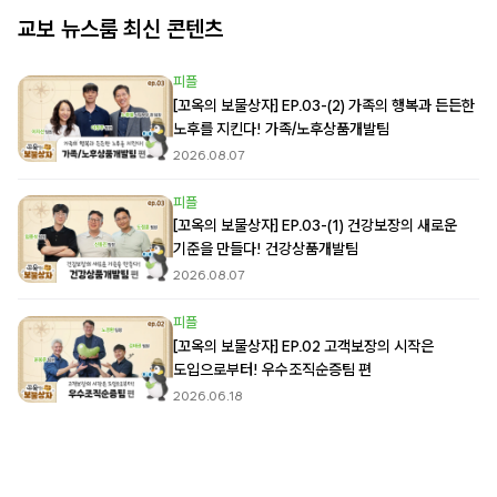
교보 뉴스룸 최신 콘텐츠
피플
[꼬옥의 보물상자] EP.03-(2) 가족의 행복과 든든한
노후를 지킨다! 가족/노후상품개발팀
2026.08.07
피플
[꼬옥의 보물상자] EP.03-(1) 건강보장의 새로운
기준을 만들다! 건강상품개발팀
2026.08.07
피플
[꼬옥의 보물상자] EP.02 고객보장의 시작은
도입으로부터! 우수조직순증팀 편
2026.06.18