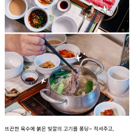
뜨끈한 육수에 붉은 빛깔의 고기를 퐁당~ 적셔주고,