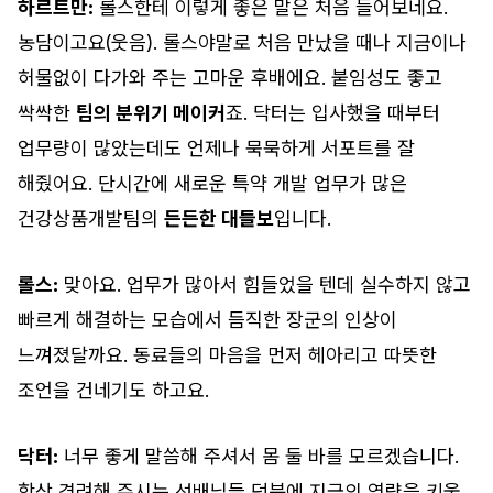
하르트만:
롤스한테 이렇게 좋은 말은 처음 들어보네요.
농담이고요(웃음). 롤스야말로 처음 만났을 때나 지금이나
허물없이 다가와 주는 고마운 후배에요. 붙임성도 좋고
싹싹한
팀의 분위기 메이커
죠. 닥터는 입사했을 때부터
업무량이 많았는데도 언제나 묵묵하게 서포트를 잘
해줬어요. 단시간에 새로운 특약 개발 업무가 많은
건강상품개발팀의
든든한 대들보
입니다.
롤스:
맞아요. 업무가 많아서 힘들었을 텐데 실수하지 않고
빠르게 해결하는 모습에서 듬직한 장군의 인상이
느껴졌달까요. 동료들의 마음을 먼저 헤아리고 따뜻한
조언을 건네기도 하고요.
닥터:
너무 좋게 말씀해 주셔서 몸 둘 바를 모르겠습니다.
항상 격려해 주시는 선배님들 덕분에 지금의 역량을 키울