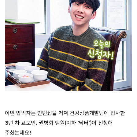
이번 밥먹자는 인턴십을 거쳐 건강상품개발팀에 입사한
3년 차 교보인, 권병화 팀원(이하 ‘닥터’)이 신청해
주셨는데요!