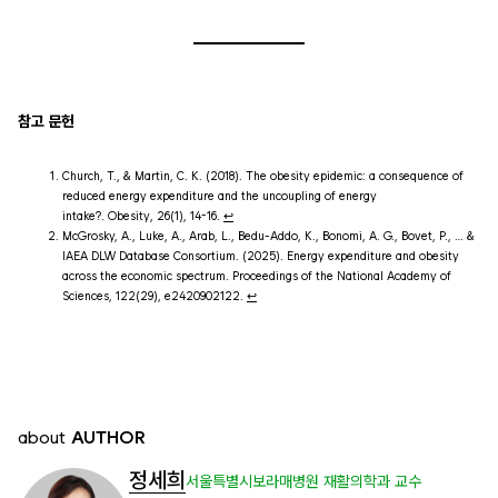
참고 문헌
Church, T., & Martin, C. K. (2018). The obesity epidemic: a consequence of
reduced energy expenditure and the uncoupling of energy
intake?.
Obesity
,
26
(1), 14-16.
↩︎
McGrosky, A., Luke, A., Arab, L., Bedu-Addo, K., Bonomi, A. G., Bovet, P., … &
IAEA DLW Database Consortium. (2025). Energy expenditure and obesity
across the economic spectrum. Proceedings of the National Academy of
Sciences, 122(29), e2420902122.
↩︎
about
AUTHOR
정세희
서울특별시보라매병원 재활의학과 교수