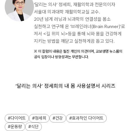
‘달리는 의사’ 정세희, 재활의학과 전문의이자
서울대 의과대학 재활의학교실 교수.
20년 넘게 러닝과 뇌과학의 연결성을 몸소
실천하고 연구해 온 ‘브레인러너(Brain Runner)’로
저서 <길 위의 뇌>등을 통해 뇌와 몸을 건강하게
지키는 방법을 깨닫고 실천하게끔 돕고 있다.
※ 이 칼럼의 내용은 필진 개인의 의견이며, 교보생명 뉴스룸의
공식 입장이나 방향성과는 무관합니다.
‘달리는 의사’ 정세희의 내 몸 사용설명서 시리즈
다이어트
정세희
건강
효과적인 다이어트
운동량
식단