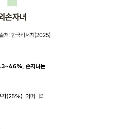
43~46%, 손자녀는
우자(25%), 어머니의
.