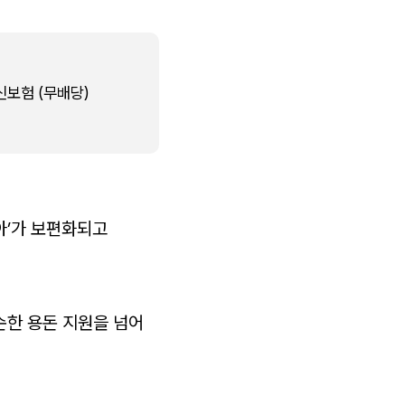
보험 (무배당)
아’가 보편화되고
순한 용돈 지원을 넘어