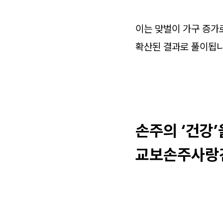
이는 맞벌이 가구 증가
확산된 결과로 풀이됩니
손주의 ‘건강’
교보손주사랑건