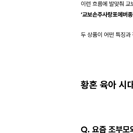
이런 흐름에 발맞춰 교
‘교보손주사랑포에버종신
두 상품이 어떤 특징과
황혼 육아 시대
Q. 요즘 조부모