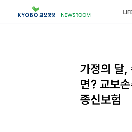
LIF
가정의 달,
면? 교보
종신보험