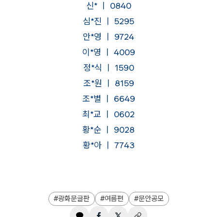
신* ㅣ 0840
심*진 ㅣ 5295
안*영 ㅣ 9724
이*영 ㅣ 4009
정*식 ㅣ 1590
조*원 ㅣ 8159
조*별 ㅣ 6649
최*교 ㅣ 0602
황*순 ㅣ 9028
황*아 ㅣ 7743
광화문글판
여름편
문안공모