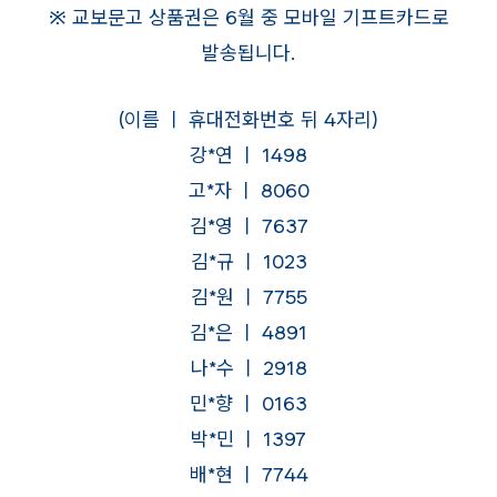
※ 교보문고 상품권은 6월 중 모바일 기프트카드로
발송됩니다.
(이름 ㅣ 휴대전화번호 뒤 4자리)
강*연 ㅣ 1498
고*자 ㅣ 8060
김*영 ㅣ 7637
김*규 ㅣ 1023
김*원 ㅣ 7755
김*은 ㅣ 4891
나*수 ㅣ 2918
민*향 ㅣ 0163
박*민 ㅣ 1397
배*현 ㅣ 7744