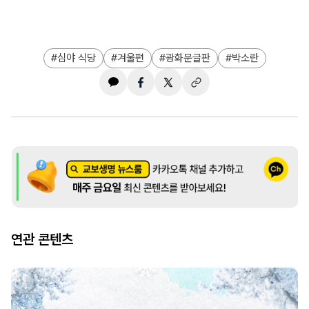
심야 식당
겨울편
광화문글판
박소란
연관 콘텐츠