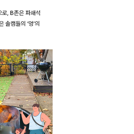
으로, B존은 파쇄석
 솔캠들의 ‘멍’의