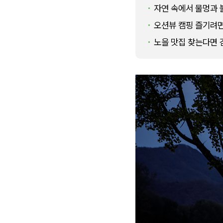
자연 속에서 물멍과 
오션뷰 캠핑 즐기려
노을 맛집 찾는다면