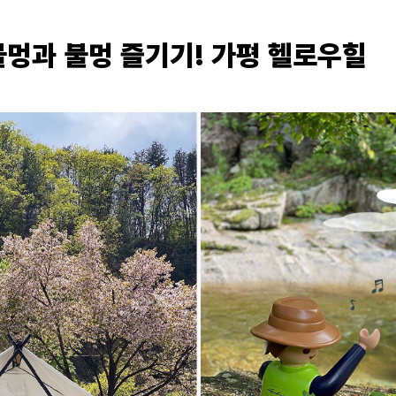
물멍과 불멍 즐기기! 가평 헬로우힐