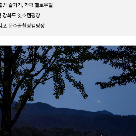
불멍 즐기기, 가평 헬로우힐
면 강화도 얏호캠핑장
 김포 문수골힐링캠핑장