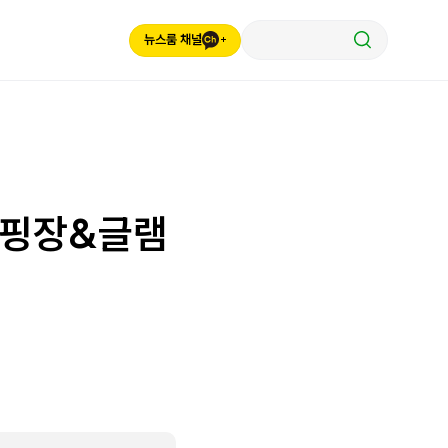
뉴스룸 채널
캠핑장&글램