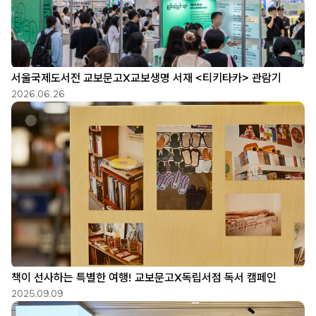
서울국제도서전 교보문고X교보생명 서재 <티키타카> 관람기
2026.06.26
책이 선사하는 특별한 여행! 교보문고X독립서점 독서 캠페인
2025.09.09