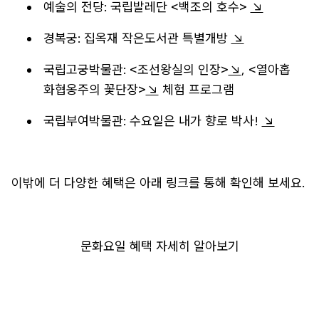
예술의 전당: 국립발레단 <백조의 호수>
↘
경복궁: 집옥재 작은도서관 특별개방
↘
국립고궁박물관: <조선왕실의 인장>
↘
, <열아홉
화협옹주의 꽃단장>
↘
체험 프로그램
국립부여박물관: 수요일은 내가 향로 박사!
↘
이밖에 더 다양한 혜택은 아래 링크를 통해 확인해 보세요.
문화요일 혜택 자세히 알아보기