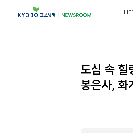
LIF
도심 속 힐
봉은사, 화