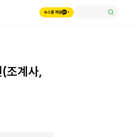
뉴스룸 채널
천(조계사,