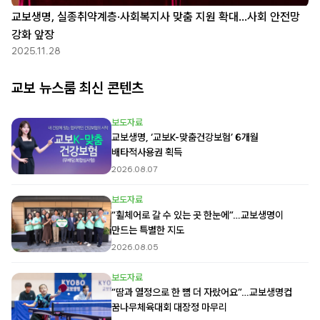
교보생명, 실종취약계층·사회복지사 맞춤 지원 확대…사회 안전망
강화 앞장
2025.11.28
교보 뉴스룸 최신 콘텐츠
보도자료
교보생명, ‘교보K-맞춤건강보험’ 6개월
배타적사용권 획득
2026.08.07
보도자료
“휠체어로 갈 수 있는 곳 한눈에”…교보생명이
만드는 특별한 지도
2026.08.05
보도자료
“땀과 열정으로 한 뼘 더 자랐어요”…교보생명컵
꿈나무체육대회 대장정 마무리