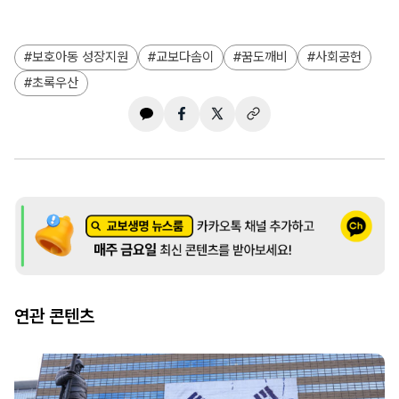
보호아동 성장지원
교보다솜이
꿈도깨비
사회공헌
초록우산
연관 콘텐츠