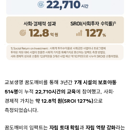
교보생명 꿈도깨비를 통해 3년간
7개 시설의 보호아동
514명
이 누적
22,710시간의 교육
에 참여했고, 사회·
경제적 가치는
약 12.8억 원(SROI 127%)
으로
측정되었습니다.
꿈도깨비의 임팩트는
자립 토대 확립
과
자립 역량 강화
라는