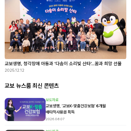
교보생명, 청각장애 아동과 ‘다솜이 소리빛 산타’…꿈과 희망 선물
2025.12.12
교보 뉴스룸 최신 콘텐츠
보도자료
교보생명, ‘교보K-맞춤건강보험’ 6개월
배타적사용권 획득
2026.08.07