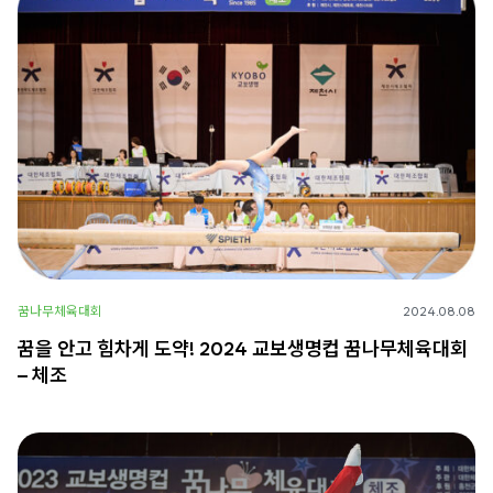
꿈나무체육대회
2024.08.08
꿈을 안고 힘차게 도약! 2024 교보생명컵 꿈나무체육대회
– 체조