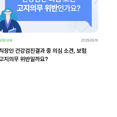
보험/금융
2025.05.16
직장인 건강검진결과 중 의심 소견, 보험
고지의무 위반일까요?