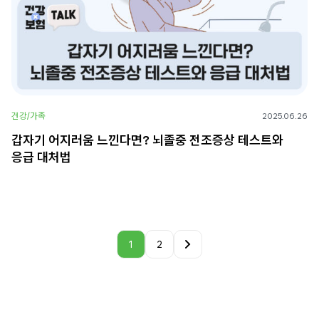
건강/가족
2025.06.26
갑자기 어지러움 느낀다면? 뇌졸중 전조증상 테스트와
응급 대처법
1
2