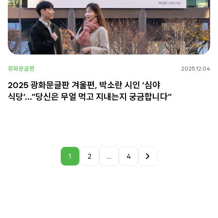
광화문글판
2025.12.04
2025 광화문글판 겨울편, 박소란 시인 ‘심야
식당’…”당신은 무얼 먹고 지내는지 궁금합니다”
1
2
…
4