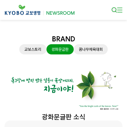
본문 바로가기
BRAND
교보스토리
광화문글판
꿈나무체육대회
광화문글판 소식