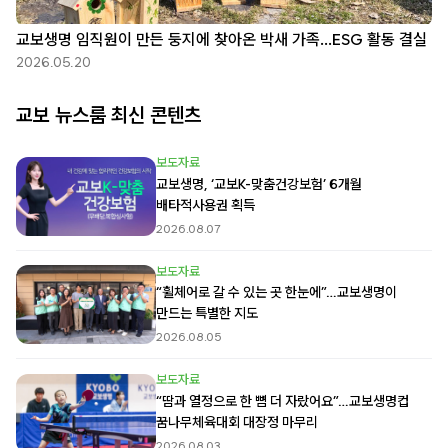
교보생명 임직원이 만든 둥지에 찾아온 박새 가족…ESG 활동 결실
2026.05.20
교보 뉴스룸 최신 콘텐츠
보도자료
교보생명, ‘교보K-맞춤건강보험’ 6개월
배타적사용권 획득
2026.08.07
보도자료
“휠체어로 갈 수 있는 곳 한눈에”…교보생명이
만드는 특별한 지도
2026.08.05
보도자료
“땀과 열정으로 한 뼘 더 자랐어요”…교보생명컵
꿈나무체육대회 대장정 마무리
2026.08.03