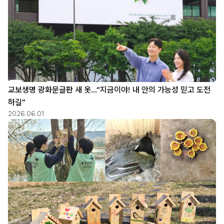
교보생명 광화문글판 새 옷…“지금이야! 내 안의 가능성 믿고 도전
하길”
2026.06.01