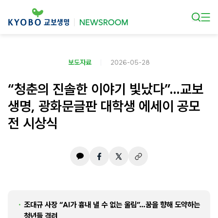
본문 바로가기
보도자료
2026-05-28
“청춘의 진솔한 이야기 빛났다”…교보
생명, 광화문글판 대학생 에세이 공모
전 시상식
조대규 사장 “AI가 흉내 낼 수 없는 울림”…꿈을 향해 도약하는
청년들 격려