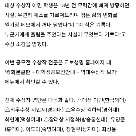
대상 수상자 이민 학생은 “3년 전 무력감에 빠져 방황하던
시절, 우연히 체스를 가르쳐드리며 겪은 삶의 변화를
일기장 메모에서 꺼내 담았다”며 “이 작은 기록이
누군가에게 울림을 주었다는 사실이 무엇보다 기쁘다”고
수상 소감을 밝혔다.
이번 공모전 수상작 전문은 교보생명 홈페이지 내
‘광화문글판 – 대학생공모전안내 – 역대수상작 보기’
메뉴에서 확인할 수 있다.
전체 수상자 명단은 다음과 같다. △대상 이민(한국외대)
△최우수상 서민지(경희대) △우수상 김하늬(경희대),
최인애(덕성여대) △장려상 서정화(방송통신대), 유영준
(홍익대), 이도이(숙명여대), 장현우(상지대), 최성윤