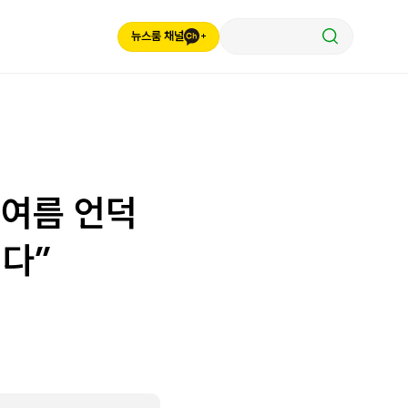
뉴스룸 채널
‘여름 언덕
힌다”