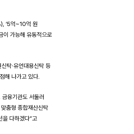
, ‘5억~10억 원
입출금이 가능해 유동적으로
권신탁∙유언대용신탁 등
점해 나가고 있다.
, 금융기관도 서둘러
도 맞춤형 종합재산신탁
선을 다하겠다”고