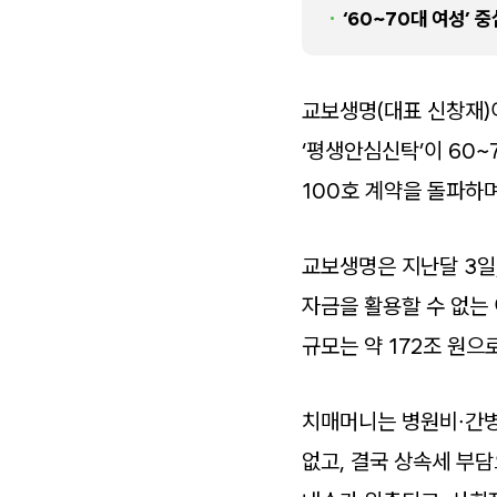
‘60~70대 여성’ 중
교보생명(대표 신창재)
‘평생안심신탁’이 60~
100호 계약을 돌파하
교보생명은 지난달 3일
자금을 활용할 수 없는
규모는 약 172조 원으로
치매머니는 병원비∙간병
없고, 결국 상속세 부