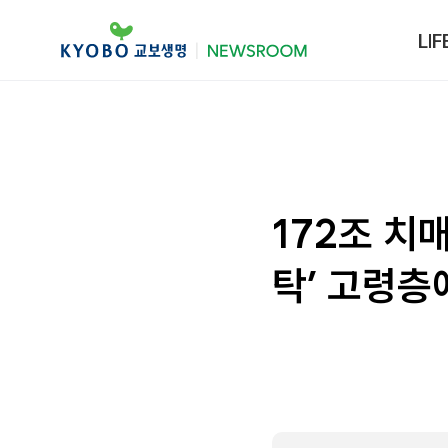
LIF
172조 치
탁’ 고령층