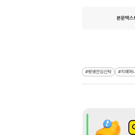
본문텍스
평생안심신탁
치매머