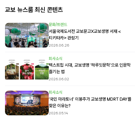
교보 뉴스룸 최신 콘텐츠
문화/트렌드
서울국제도서전 교보문고X교보생명 서재 <
티키타카> 관람기
2026.06.26
회사소식
텍스트힙 시대, 교보생명 ‘하루잇문학’으로 인문학
즐기는 법
2026.06.02
회사소식
‘국민 마라토너’ 이봉주가 교보생명 MDRT DAY를
찾은 이유는?
2026.05.14