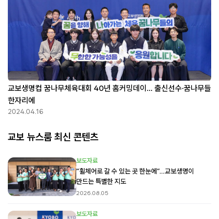
교보생명컵 꿈나무체육대회 40년 홈커밍데이… 출신선수·꿈나무들
한자리에
2024.04.16
교보 뉴스룸 최신 콘텐츠
보도자료
“휠체어로 갈 수 있는 곳 한눈에”…교보생명이
만드는 특별한 지도
2026.08.05
보도자료