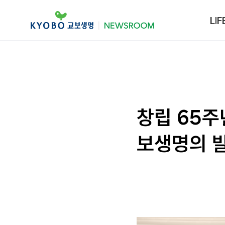
LIF
창립 65주
보생명의 