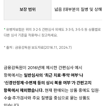
보장 범위
넓음 (대부분의 질병 및 상해 
*
유병자보험은 위의 3·2·5 간편심사 외에도 3·3·5, 3·5·5 등 상품별로
다른 심사 기준을 적용하니 참고하세요.
* 출처 : 금융감독원 보도자료(2016.11, 2024.7)
금융감독원이 2016년에 제시한 간편심사 예시
항목에서는
일반심사의 ‘최근 치료·투약 여부’나
‘신경안정제·수면제 등의 상시 복용 여부’가 간편고지
항목에서 제외됐습니다.
현재 판매되는 상품 중에도 입원·
수술·추가검사와 주요 질병을 중심으로 묻는 상품도
있습니다.