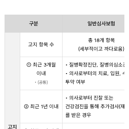
구분
일반심사보험
총 18개 항목
고지 항목 수
(세부적이고 까다로움)
① 최근 3개월
• 질병확정진단, 질병의심소견
이내
• 의사로부터의 치료, 입원, 수
투약 여부
• (공통)
• 의사로부터 진찰 또는
② 최근 1년 이내
건강검진을 통해 추가검사(재검
를 받은 경우
고지