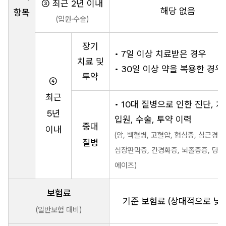
③ 최근 2년 이내
해당 없음
항목
(입원·수술)
장기
• 7일 이상 치료받은 경우
치료 및
• 30일 이상 약을 복용한 경우
투약
④
최근
• 10대 질병으로 인한 진단, 치
5년
입원, 수술, 투약 이력
중대
이내
(암, 백혈병, 고혈압, 협심증, 심근경색
질병
심장판막증, 간경화증, 뇌졸중증, 당뇨
에이즈)
보험료
기준 보험료 (상대적으로 낮
(일반보험 대비)