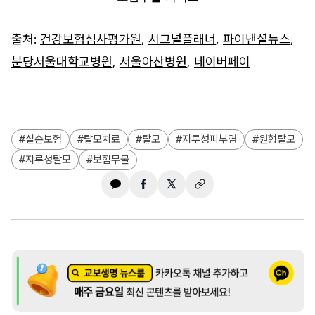
출처:
건강보험심사평가원
,
시그널플래너
,
파이낸셜뉴스
,
분당서울대학교병원
,
서울아산병원
,
네이버페이
실손보험
탈모치료
탈모
지루성피부염
원형탈모
지루성탈모
보험무물