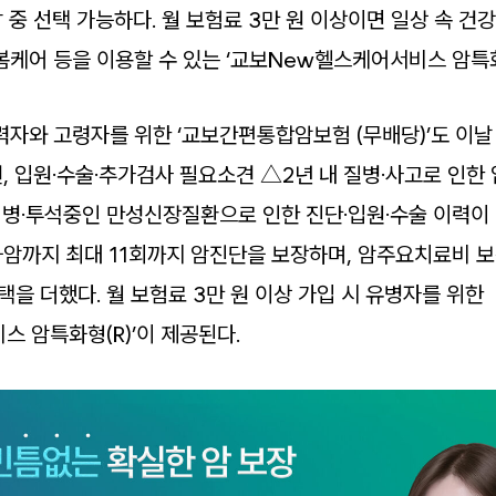
30년납 중 선택 가능하다. 월 보험료 3만 원 이상이면 일상 속 건
돌봄케어 등을 이용할 수 있는 ‘교보New헬스케어서비스 암특
력자와 고령자를 위한 ‘교보간편통합암보험 (무배당)’도 이날
 입원·수술·추가검사 필요소견 △2년 내 질병·사고로 인한 입
병·투석중인 만성신장질환으로 인한 진단·입원·수술 이력이 
차암까지 최대 11회까지 암진단을 보장하며, 암주요치료비 보
택을 더했다. 월 보험료 3만 원 이상 가입 시 유병자를 위한
스 암특화형(R)’이 제공된다.