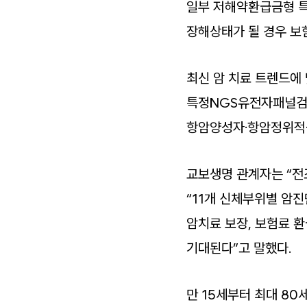
일부 저해약환급금형 특
장해상태가 될 경우 보
최신 암 치료 트렌드에 
특정NGS유전자패널검사
항암양성자·항암정위적·
교보생명 관계자는 “전
“11개 신체부위별 암
암치료 보장, 보험료 
기대된다”고 말했다.
만 15세부터 최대 80