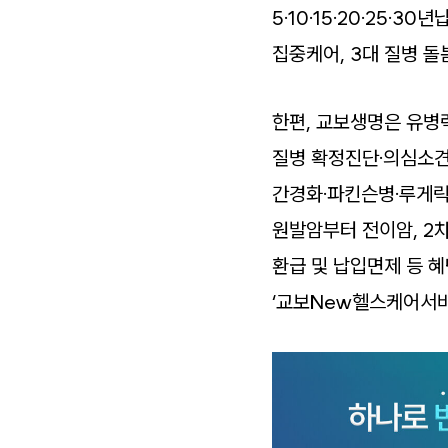
5·10·15·20·25·
집중케어, 3대 질병 
한편, 교보생명은 유병
질병 확정진단·의심소견,
간경화·파킨슨병·루게릭
원발암부터 전이암, 2
환급 및 납입면제 등 혜
‘교보New헬스케어서비