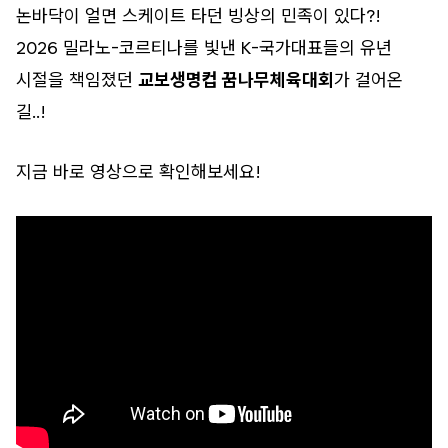
논바닥이 얼면 스케이트 타던 빙상의 민족이 있다?!
2026 밀라노-코르티나를 빛낸 K-국가대표들의 유년
시절을 책임졌던
교보생명컵 꿈나무체육대회
가 걸어온
길..!
지금 바로 영상으로 확인해보세요!