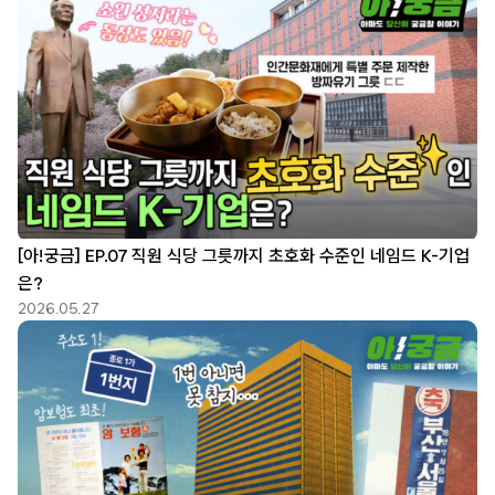
[아!궁금] EP.07 직원 식당 그릇까지 초호화 수준인 네임드 K-기업
은?
2026.05.27