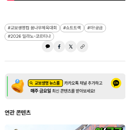
교보생명컵 꿈나무체육대회
쇼트트랙
아!궁금
2026 밀라노-코르티나
연관 콘텐츠