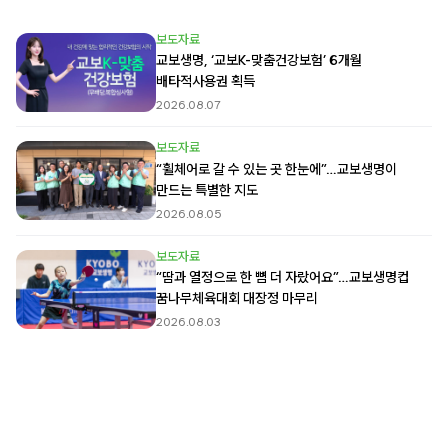
보도자료
교보생명, ‘교보K-맞춤건강보험’ 6개월
배타적사용권 획득
2026.08.07
보도자료
“휠체어로 갈 수 있는 곳 한눈에”…교보생명이
만드는 특별한 지도
2026.08.05
보도자료
“땀과 열정으로 한 뼘 더 자랐어요”…교보생명컵
꿈나무체육대회 대장정 마무리
2026.08.03