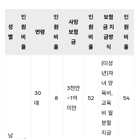
인
인
인
보험
인
사망
성
원
원
원
금 지
원
연령
보험
별
비
비
비
급방
비
금
율
율
율
식
율
(미성
년)자
녀 양
3천만
30
육비,
8
~1억
52
54
대
교육
미만
비 월
분할
지급
남