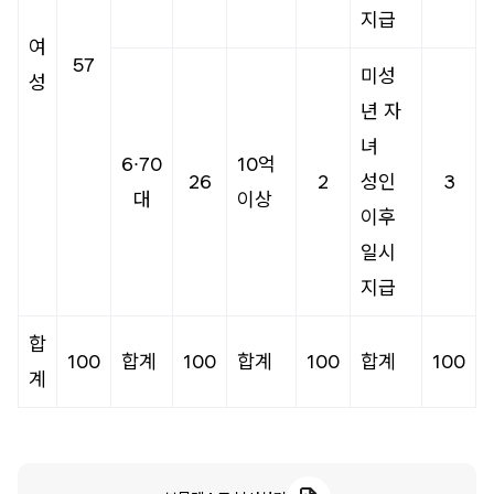
지급
여
57
미성
성
년 자
녀
6∙70
10억
26
2
성인
3
대
이상
이후
일시
지급
합
100
합계
100
합계
100
합계
100
계