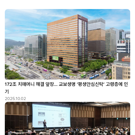
172조 치매머니 해결 앞장… 교보생명 ‘평생안심신탁’ 고령층에 인
기
2025.10.02