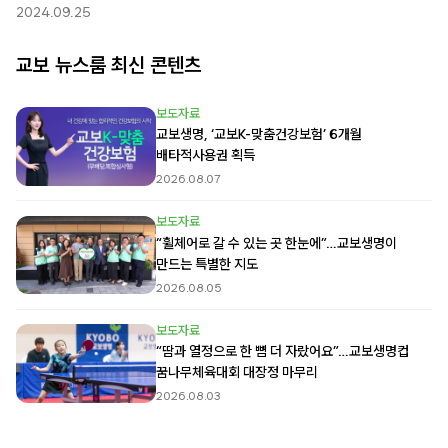
2024.09.25
교보 뉴스룸 최신 콘텐츠
보도자료
교보생명, ‘교보K-맞춤건강보험’ 6개월
배타적사용권 획득
2026.08.07
보도자료
“휠체어로 갈 수 있는 곳 한눈에”…교보생명이
만드는 특별한 지도
2026.08.05
보도자료
“땀과 열정으로 한 뼘 더 자랐어요”…교보생명컵
꿈나무체육대회 대장정 마무리
2026.08.03