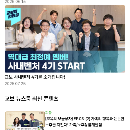
2026.06.18
교보 사내벤처 4기를 소개합니다!
2025.07.25
교보 뉴스룸 최신 콘텐츠
피플
[꼬옥의 보물상자] EP.03-(2) 가족의 행복과 든든한
노후를 지킨다! 가족/노후상품개발팀