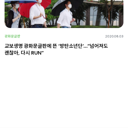
광화문글판
2020.08.03
교보생명 광화문글판에 뜬 ‘방탄소년단’…”넘어져도
괜찮아, 다시 RUN”