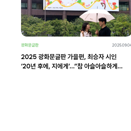
광화문글판
2025.09.0
2025 광화문글판 가을편, 최승자 시인
’20년 후에, 지에게’…”참 아슬아슬하게
아름다운 일”