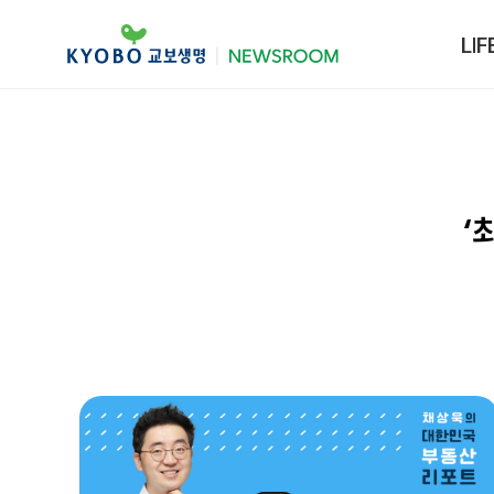
LIF
‘