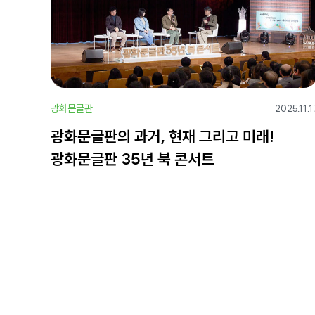
광화문글판
2025.11.1
광화문글판의 과거, 현재 그리고 미래!
광화문글판 35년 북 콘서트