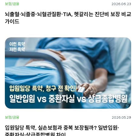
보험/금융
2026.06.23
뇌출혈·뇌졸중·뇌혈관질환·TIA, 헷갈리는 진단비 보장 비교
가이드
보험/금융
2026.05.29
입원일당 특약, 실손보험과 중복 보장될까? 일반입원·
중환자실·상급종합병원 차이