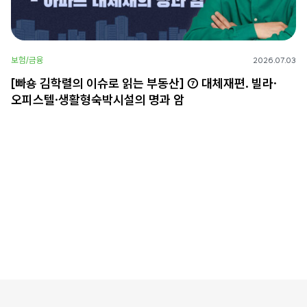
보험/금융
2026.07.03
[빠숑 김학렬의 이슈로 읽는 부동산] ⑦ 대체재편. 빌라·
오피스텔·생활형숙박시설의 명과 암