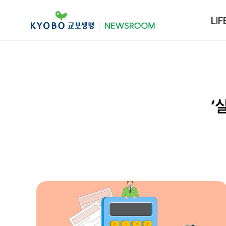
LIF
‘