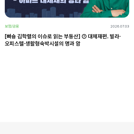
보험/금융
2026.07.03
[빠숑 김학렬의 이슈로 읽는 부동산] ⑦ 대체재편. 빌라·
오피스텔·생활형숙박시설의 명과 암