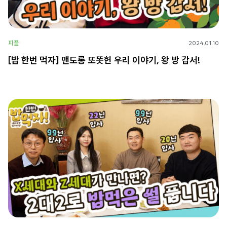
피플
2024.01.10
[밥 한번 먹자] 맨도롱 또똣헌 우리 이야기, 왕 방 갑서!