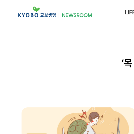
LIF
‘