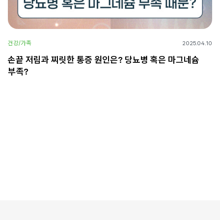
건강/가족
2025.04.10
손끝 저림과 찌릿한 통증 원인은? 당뇨병 혹은 마그네슘
부족?