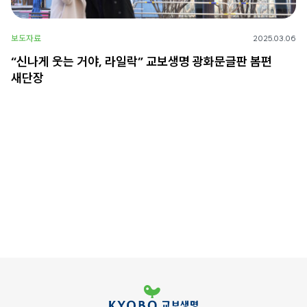
보도자료
2025.03.06
“신나게 웃는 거야, 라일락” 교보생명 광화문글판 봄편
새단장