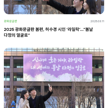
광화문글판
2025.03.11
2025 광화문글판 봄편, 허수경 시인 ‘라일락’…”봄날
다정의 얼굴로”