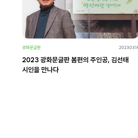
광화문글판
2023.03.1
2023 광화문글판 봄편의 주인공, 김선태
시인을 만나다