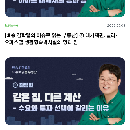
보험/금융
2026.07.03
[빠숑 김학렬의 이슈로 읽는 부동산] ⑦ 대체재편. 빌라·
오피스텔·생활형숙박시설의 명과 암