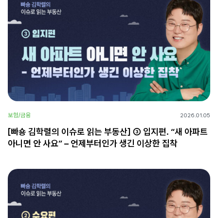
보험/금융
2026.01.05
[빠숑 김학렬의 이슈로 읽는 부동산] ③ 입지편. “새 아파트
아니면 안 사요” – 언제부터인가 생긴 이상한 집착