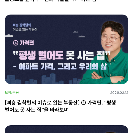
보험/금융
2026.02.12
[빠숑 김학렬의 이슈로 읽는 부동산] ④ 가격편. “평생
벌어도 못 사는 집”을 바라보며