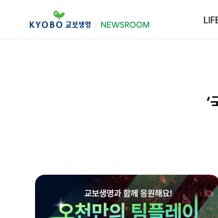
LIF
‘