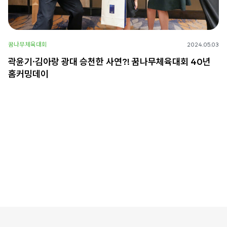
꿈나무체육대회
2024.05.03
곽윤기·김아랑 광대 승천한 사연?! 꿈나무체육대회 40년
홈커밍데이